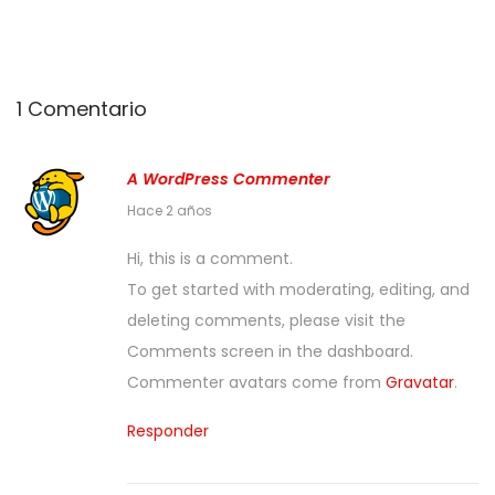
o
o
e
e
l
n
1 Comentario
A WordPress Commenter
m
Hace 2 años
a
Hi, this is a comment.
y
To get started with moderating, editing, and
o
deleting comments, please visit the
1
Comments screen in the dashboard.
0
Commenter avatars come from
Gravatar
.
,
2
Responder
0
2