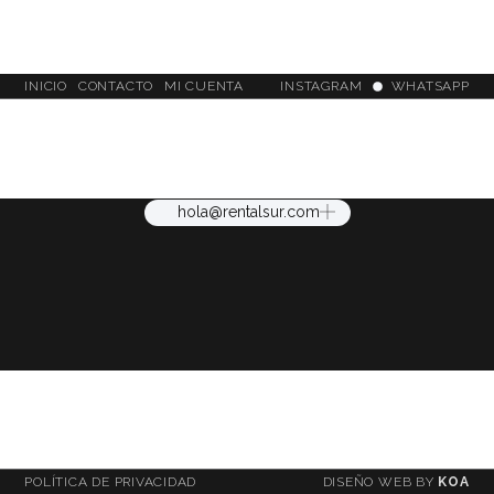
INICIO
CONTACTO
MI CUENTA
INSTAGRAM
WHATSAPP
hola@rentalsur.com
POLÍTICA DE PRIVACIDAD
DISEÑO WEB BY
KOA