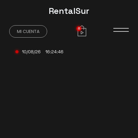
RentalSur
0
MI CUENTA
10/08/26
16:24:47